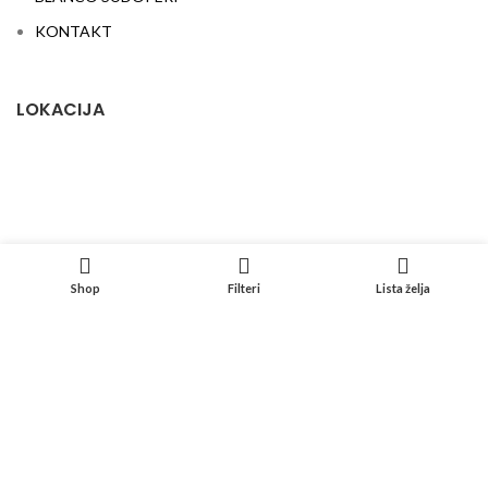
KONTAKT
LOKACIJA
Shop
Filteri
Lista želja
DECOPLAN
2025 CREATED BY
Ad-Kraft