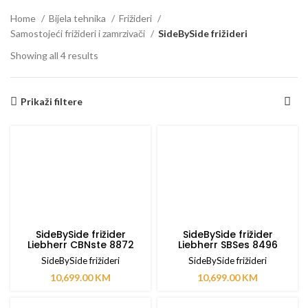
Home
Bijela tehnika
Frižideri
Samostojeći frižideri i zamrzivači
SideBySide frižideri
Showing all 4 results
Prikaži filtere
SideBySide frižider
SideBySide frižider
Liebherr CBNste 8872
Liebherr SBSes 8496
SideBySide frižideri
SideBySide frižideri
10,699.00
KM
10,699.00
KM