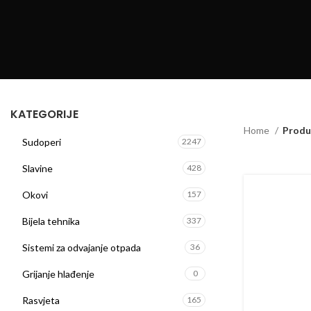
KATEGORIJE
Home
Produ
Sudoperi
2247
Slavine
428
Okovi
157
Bijela tehnika
337
Sistemi za odvajanje otpada
36
Grijanje hlađenje
0
Rasvjeta
165