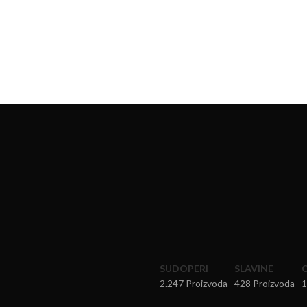
SUDOPERI
SLAVINE
2.247 Proizvoda
428 Proizvoda
1