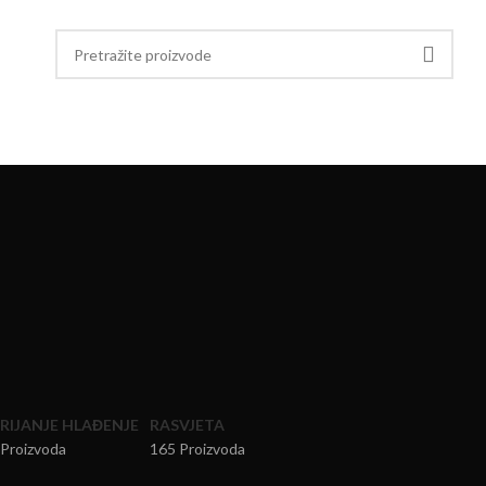
RIJANJE HLAĐENJE
RASVJETA
 Proizvoda
165 Proizvoda