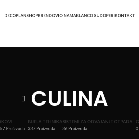
DECOPLAN
SHOP
BRENDOVI
O NAMA
BLANCO SUDOPERI
KONTAKT
CULINA
OKOVI
BIJELA TEHNIKA
SISTEMI ZA ODVAJANJE OTPADA
G
57 Proizvoda
337 Proizvoda
36 Proizvoda
0