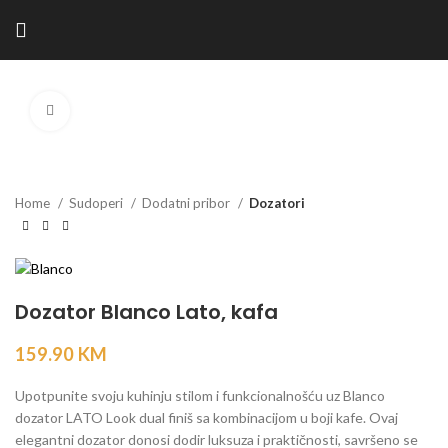
Kliknite za povećanje
Home
Sudoperi
Dodatni pribor
Dozatori
Dozator Blanco Lato, kafa
159.90
KM
Upotpunite svoju kuhinju stilom i funkcionalnošću uz Blanco
dozator LATO Look dual finiš sa kombinacijom u boji kafe. Ovaj
elegantni dozator donosi dodir luksuza i praktičnosti, savršeno se