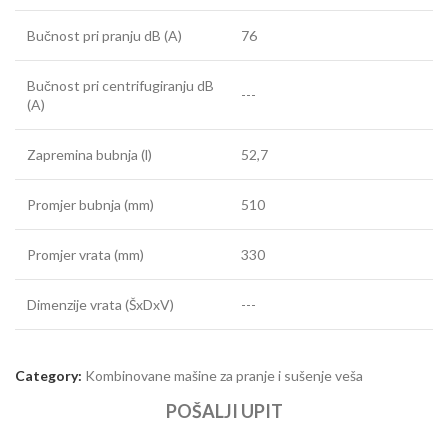
Bučnost pri pranju dB (A)
76
Bučnost pri centrifugiranju dB
---
(A)
Zapremina bubnja (l)
52,7
Promjer bubnja (mm)
510
Promjer vrata (mm)
330
Dimenzije vrata (ŠxDxV)
---
Category:
Kombinovane mašine za pranje i sušenje veša
POŠALJI UPIT