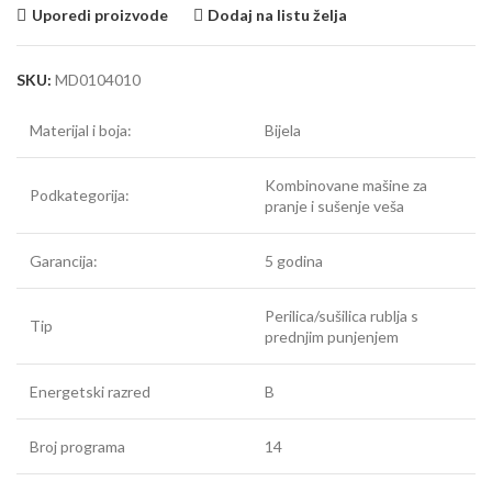
Uporedi proizvode
Dodaj na listu želja
SKU:
MD0104010
Materijal i boja:
Bijela
Kombinovane mašine za
Podkategorija:
pranje i sušenje veša
Garancija:
5 godina
Perilica/sušilica rublja s
Tip
prednjim punjenjem
Energetski razred
B
Broj programa
14