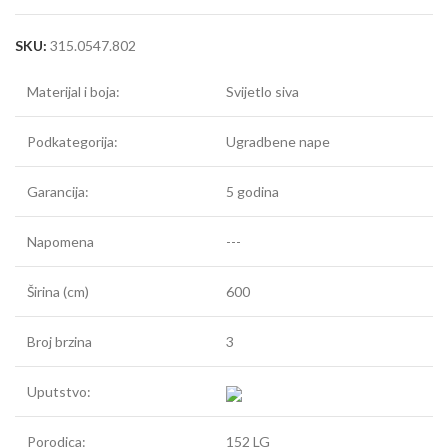
SKU:
315.0547.802
Materijal i boja:
Svijetlo siva
Podkategorija:
Ugradbene nape
Garancija:
5 godina
Napomena
---
Širina (cm)
600
Broj brzina
3
Uputstvo:
Porodica:
152 LG