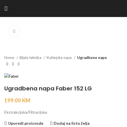
Kliknite za povećanje
Home
Bijela tehnika
Kuhinjske nape
Ugradbene nape
Ugradbena napa Faber 152 LG
199.00
KM
Ekstrakcijska/Filtracijska
Uporedi proizvode
Dodaj na listu želja