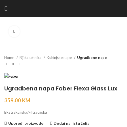
Kliknite za povećanje
Home
Bijela tehnika
Kuhinjske nape
Ugradbene nape
Ugradbena napa Faber Flexa Glass Lux
359.00
KM
Ekstrakcijska/Filtracijska
Uporedi proizvode
Dodaj na listu želja