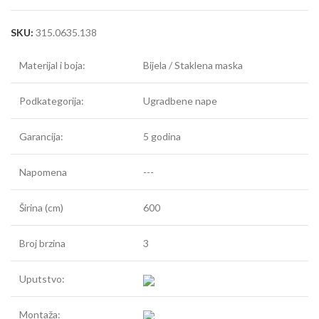
SKU:
315.0635.138
Materijal i boja:
Bijela / Staklena maska
Podkategorija:
Ugradbene nape
Garancija:
5 godina
Napomena
---
Širina (cm)
600
Broj brzina
3
Uputstvo:
Montaža: