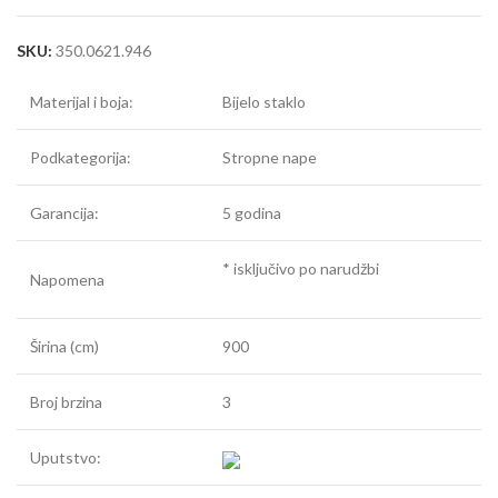
SKU:
350.0621.946
Materijal i boja:
Bijelo staklo
Podkategorija:
Stropne nape
Garancija:
5 godina
* isključivo po narudžbi
Napomena
Širina (cm)
900
Broj brzina
3
Uputstvo: