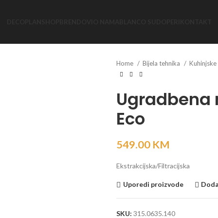
DECOPLAN
SHOP
BRENDOVI
O NAMA
BLANCO SUDOPERI
KONTAKT
Home
Bijela tehnika
Kuhinjske
Ugradbena 
Eco
549.00
KM
Ekstrakcijska/Filtracijska
Uporedi proizvode
Dodaj
SKU:
315.0635.140