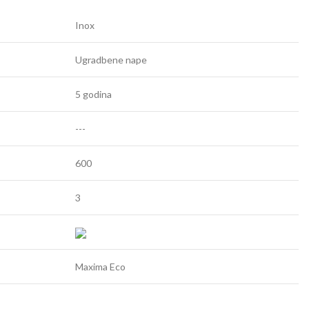
Inox
Ugradbene nape
5 godina
---
600
3
Maxima Eco