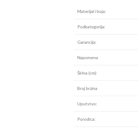
Materijal i boja:
Podkategorija:
Garancija:
Napomena
Širina (cm)
Broj brzina
Uputstvo:
Porodica: