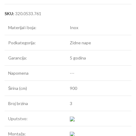
SKU:
320.0533.761
Materijal i boja:
Inox
Podkategorija:
Zidne nape
Garancija:
5 godina
Napomena
---
Širina (cm)
900
Broj brzina
3
Uputstvo:
Montaža: