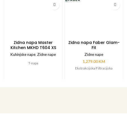
Zidna napa Master
Zidna napa Faber Glam-
Kitchen MKHD T604 XS
Fit
Kuhinjske nape
,
Zidne nape
Zidne nape
1,279.00
KM
T-napa
Ekstrakcijska/Filtracijska