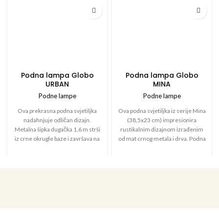
Podna lampa Globo
Podna lampa Globo
URBAN
MINA
Podne lampe
Podne lampe
Ova prekrasna podna svjetiljka
Ova podna svjetiljka iz serije Mina
nadahnjuje odličan dizajn.
(38,5x23 cm) impresionira
Metalna šipka dugačka 1,6 m strši
rustikalnim dizajnom izrađenim
iz crne okrugle baze i završava na
od mat crnog metala i drva. Podna
utičnici E27. Na utičnici E27 nalazi
svjetiljka od 150 cm sastoji se od
se plava nijansa (Ø 40 cm) s
okrugle metalne baze na koju je
udarcima uzorka i iznutra
fiksirana metalna šipka. Ovo je
bakrene boje. E27 utičnica
opremljeno s dvije drvene šipke,
omogućuje vam da odredite
na kojima vise dvije metalne
vlastitu svjetlosnu boju i svjetlinu
nijanse rešetke, koje možete
do maksimalne snage od 60 vata.
opremiti sa žaruljom E27 po
Zbog dugovječnosti i uštede
vašem izboru, što vam daje priliku