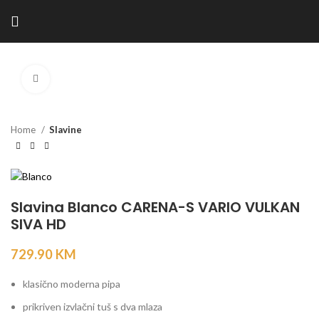
Kliknite za povećanje
Home
Slavine
Slavina Blanco CARENA-S VARIO VULKAN
SIVA HD
729.90
KM
klasično moderna pipa
prikriven izvlačni tuš s dva mlaza