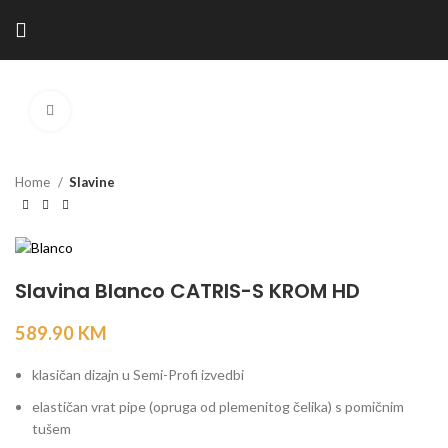
Kliknite za povećanje
Home
Slavine
Slavina Blanco CATRIS-S KROM HD
589.90
KM
klasičan dizajn u Semi-Profi izvedbi
elastičan vrat pipe (opruga od plemenitog čelika) s pomičnim
tušem