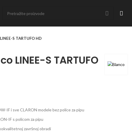
o LINEE-S TARTUFO HD
nco LINEE-S TARTUFO
 FLOW-IF i sve CLARON modele bez police za pipu
RON-IF s policom za pipu
kokvalitetnoj završnoj obradi