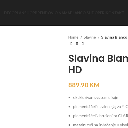
DECOPLAN
SHOP
BRENDOVI
O NAMA
BLANCO SUDOPERI
KONTAKT
Home
Slavine
Slavina Blanc
Slavina Bla
HD
889.90
KM
ekskluzivan system dizajn
plemeniti čelik svilen sjaj za
plemeniti čelik brušeni za CLA
metalni tuš na izvlačenje u viso