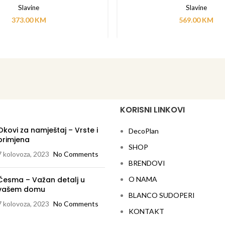
Slavine
Slavine
373.00
KM
569.00
KM
KORISNI LINKOVI
Okovi za namještaj – Vrste i
DecoPlan
primjena
SHOP
7 kolovoza, 2023
No Comments
BRENDOVI
Česma – Važan detalj u
O NAMA
vašem domu
BLANCO SUDOPERI
7 kolovoza, 2023
No Comments
KONTAKT