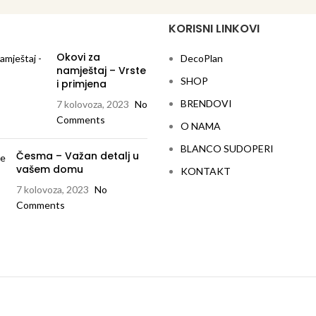
KORISNI LINKOVI
Okovi za
DecoPlan
namještaj – Vrste
SHOP
i primjena
BRENDOVI
7 kolovoza, 2023
No
Comments
O NAMA
BLANCO SUDOPERI
Česma – Važan detalj u
vašem domu
KONTAKT
7 kolovoza, 2023
No
Comments