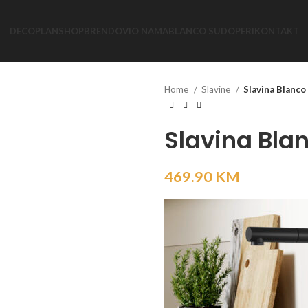
DECOPLAN
SHOP
BRENDOVI
O NAMA
BLANCO SUDOPERI
KONTAKT
Home
Slavine
Slavina Blanc
Slavina Bla
469.90
KM