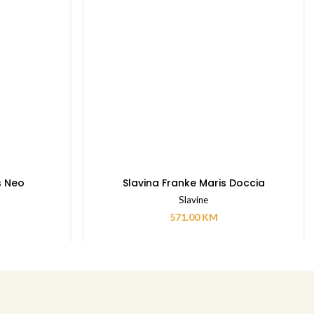
s Neo
Slavina Franke Maris Doccia
Slavine
571.00
KM