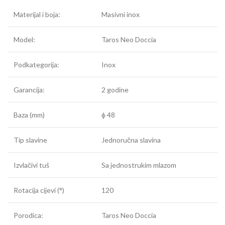
Materijal i boja:
Masivni inox
Model:
Taros Neo Doccia
Podkategorija:
Inox
Garancija:
2 godine
Baza (mm)
ϕ 48
Tip slavine
Jednoručna slavina
Izvlačivi tuš
Sa jednostrukim mlazom
Rotacija cijevi (°)
120
Porodica:
Taros Neo Doccia