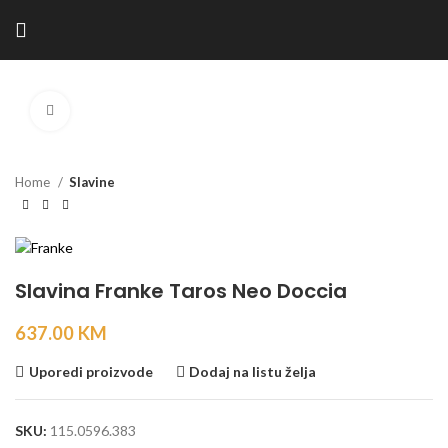
Kliknite za povećanje
Home
Slavine
Slavina Franke Taros Neo Doccia
637.00
KM
Uporedi proizvode
Dodaj na listu želja
SKU:
115.0596.383