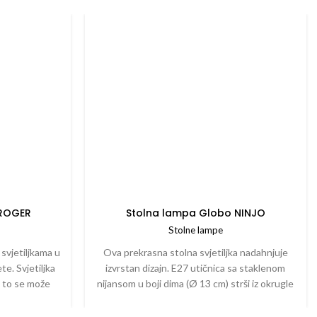
 ROGER
Stolna lampa Globo NINJO
Stolne lampe
 svjetiljkama u
Ova prekrasna stolna svjetiljka nadahnjuje
te. Svjetiljka
izvrstan dizajn. E27 utičnica sa staklenom
U to se može
nijansom u boji dima (Ø 13 cm) strši iz okrugle
0 vata. Za još
mesingane baze. E27 utičnica omogućuje vam
LED žarulju.
da odredite vlastitu svjetlosnu boju i svjetlinu