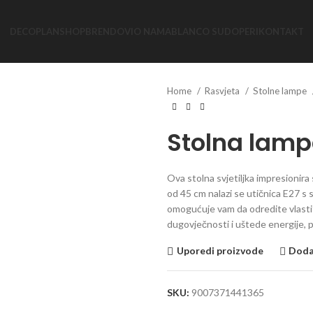
DECOPLAN
SHOP
BRENDOVI
O NAMA
BLANCO SUDOPERI
KONTAKT
Home
Rasvjeta
Stolne lampe
Stolna lamp
Ova stolna svjetiljka impresionira
od 45 cm nalazi se utičnica E27 s
omogućuje vam da odredite vlastit
dugovječnosti i uštede energije, 
Uporedi proizvode
Dodaj
SKU:
9007371441365