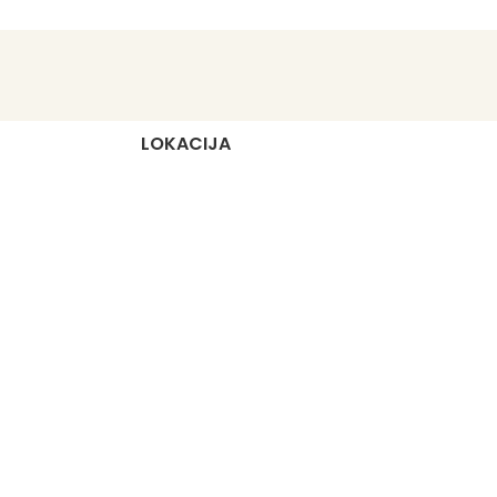
do maksimalne snage od 40 vata. Zbog
dugovječnosti i uštede energije,
preporučujemo LED žarulje.
LOKACIJA