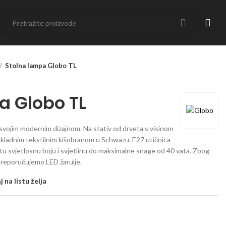
Stolna lampa Globo TL
a Globo TL
 svojim modernim dizajnom. Na stativ od drveta s visinom
 skladnim tekstilnim kišobranom u Schwazu. E27 utičnica
u svjetlosnu boju i svjetlinu do maksimalne snage od 40 vata. Zbog
preporučujemo LED žarulje.
 na listu želja