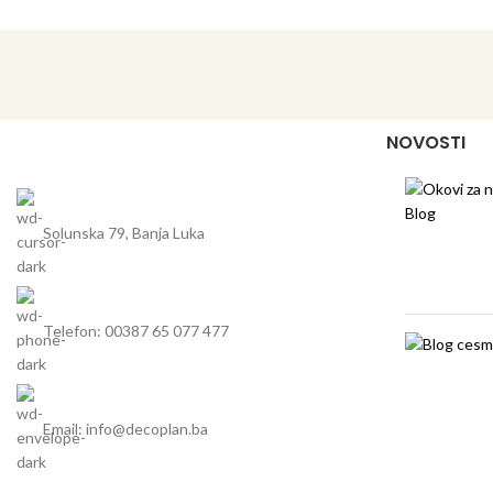
hladoljem 
svijetlo boj
izlaza od
energije
NOVOSTI
Solunska 79, Banja Luka
Telefon: 00387 65 077 477
Email: info@decoplan.ba