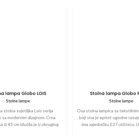
na lampa Globo LOIS
Stolna lampa Globo
Stolne lampe
Stolne lampe
a stolna svjetiljka Lois serija
Ova stolna lampica sa tekstilnim
e sa modernim dizajnom. Crna
boji siva je epitet ugodne rasvje
a iz 43 cm izlučila je iz okruglog
ima zajedničku E27 utičnicu. 
ršava se u E14 utičnici. Ovo je
umetnuti do maksimalne snage 4
oblikovno staklenim kristalnim
veću održivost preporučujemo 