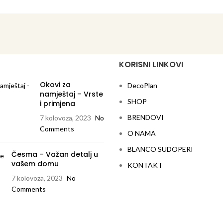
i pruža vam priliku da odredite
u i osvetlite se do maksimalnog
 40 vata. Zbog dugog i uštede
, preporučujemo LED žarulje.
KORISNI LINKOVI
Okovi za
DecoPlan
namještaj – Vrste
SHOP
i primjena
BRENDOVI
7 kolovoza, 2023
No
Comments
O NAMA
BLANCO SUDOPERI
Česma – Važan detalj u
vašem domu
KONTAKT
7 kolovoza, 2023
No
Comments