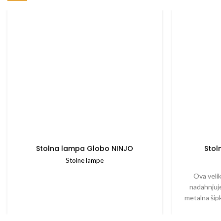
Stolna lampa Globo NINJO
Stol
Stolne lampe
Ova velik
nadahnjuj
metalna šipk
baze i zav
opremljeno 