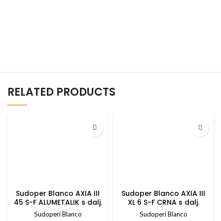
RELATED PRODUCTS
Sudoper Blanco AXIA III
Sudoper Blanco AXIA III
45 S-F ALUMETALIK s dalj.
XL 6 S-F CRNA s dalj.
upravlj. + drv. daska
upravlj. + drv. daska
Sudoperi Blanco
Sudoperi Blanco