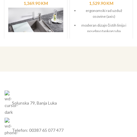
1,369.90
KM
1,529.90
KM
ergonomski rad uzduž
osovine (axis)
moderan dizajn čistih linija i
posebno tankog ruba
mali radius kuteva za
maksimalnu iskoristivost i
volumen
pomična daska za rezanje
omogućuje rezanje direktno u
tavu ili posudu
nenadmašno prostran
sudoper s praktično
integriranim malim
sudoperom
Solunska 79, Banja Luka
moderan i higijenski preljev C-
overflow i InFino, inovativan
sustav odvoda, elegantno
integrirani i posebno
Telefon: 00387 65 077 477
jednostavni za održavanje