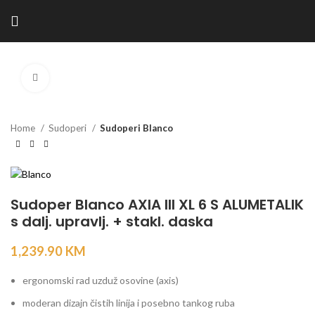
Kliknite za povećanje
Home
Sudoperi
Sudoperi Blanco
Sudoper Blanco AXIA III XL 6 S ALUMETALIK
s dalj. upravlj. + stakl. daska
1,239.90
KM
ergonomski rad uzduž osovine (axis)
moderan dizajn čistih linija i posebno tankog ruba