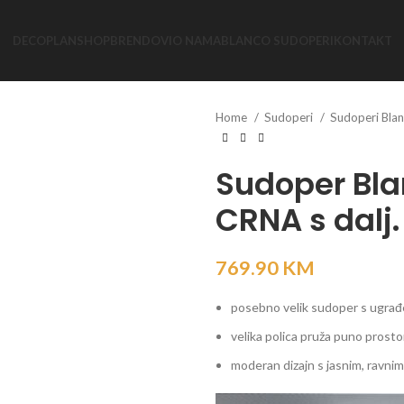
DECOPLAN
SHOP
BRENDOVI
O NAMA
BLANCO SUDOPERI
KONTAKT
Home
Sudoperi
Sudoperi Bla
Sudoper Bl
CRNA s dalj.
769.90
KM
posebno velik sudoper s ugrađ
velika polica pruža puno prosto
moderan dizajn s jasnim, ravnim 