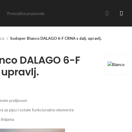
nco
Sudoper Blanco DALAGO 6-F CRNA s dalj. upravlj.
anco DALAGO 6-F
 upravlj.
enim preljevom
ra za pipu i ostale funkcionalne elemente
linijama