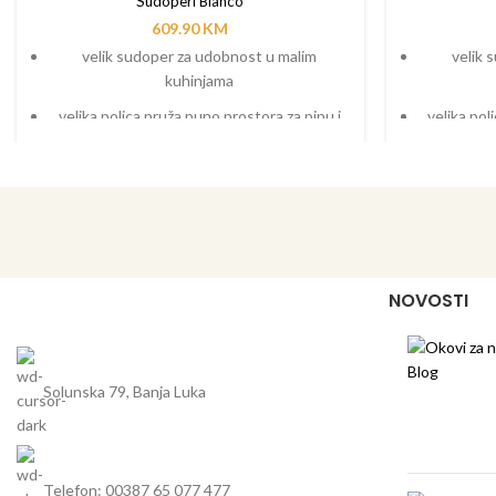
Sudoperi Blanco
609.90
KM
velik sudoper za udobnost u malim
velik 
kuhinjama
velika polica pruža puno prostora za pipu i
velika pol
ostale funkcionalne elemente
osta
moderan dizajn s jasnim, ravnim linijama
moderan d
daska za rezanje od masivne bukovine -
naručuje se posebno
dostupan i u izvedbi za površinski poravnatu
ugradnju
NOVOSTI
Solunska 79, Banja Luka
Telefon: 00387 65 077 477