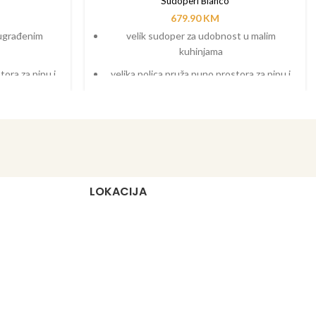
Sudoperi Blanco
679.90
KM
 ugrađenim
velik sudoper za udobnost u malim
kuhinjama
tora za pipu i
velika polica pruža puno prostora za pipu i
lemente
ostale funkcionalne elemente
nim linijama
moderan dizajn s jasnim, ravnim linijama
e bukovine -
bno
inski poravnatu
LOKACIJA