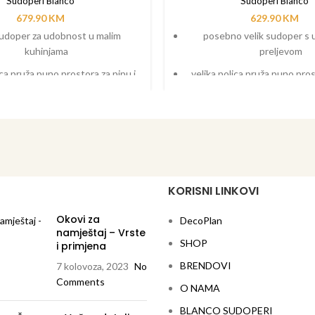
Sudoperi Blanco
Sudoperi Blanco
679.90
KM
629.90
KM
sudoper za udobnost u malim
posebno velik sudoper s
kuhinjama
preljevom
ica pruža puno prostora za pipu i
velika polica pruža puno pros
le funkcionalne elemente
ostale funkcionalne e
izajn s jasnim, ravnim linijama
moderan dizajn s jasnim, rav
daska za rezanje od masivn
naručuje se pose
dostupan i u izvedbi za površ
ugradnju
KORISNI LINKOVI
Okovi za
DecoPlan
namještaj – Vrste
SHOP
i primjena
BRENDOVI
7 kolovoza, 2023
No
Comments
O NAMA
BLANCO SUDOPERI