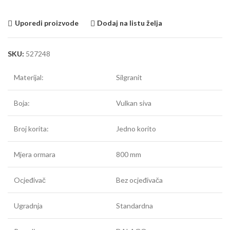
Uporedi proizvode
Dodaj na listu želja
SKU:
527248
Materijal:
Silgranit
Boja:
Vulkan siva
Broj korita:
Jedno korito
Mjera ormara
800 mm
Ocjeđivač
Bez ocjeđivača
Ugradnja
Standardna