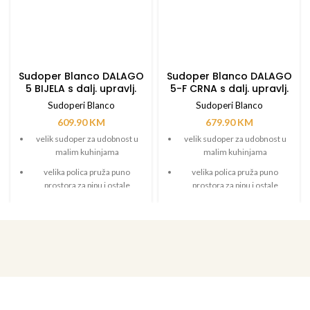
Sudoper Blanco DALAGO
Sudoper Blanco DALAGO
5 BIJELA s dalj. upravlj.
5-F CRNA s dalj. upravlj.
Sudoperi Blanco
Sudoperi Blanco
609.90
KM
679.90
KM
velik sudoper za udobnost u
velik sudoper za udobnost u
malim kuhinjama
malim kuhinjama
velika polica pruža puno
velika polica pruža puno
prostora za pipu i ostale
prostora za pipu i ostale
funkcionalne elemente
funkcionalne elemente
moderan dizajn s jasnim,
moderan dizajn s jasnim,
ravnim linijama
ravnim linijama
daska za rezanje od masivne
bukovine - naručuje se
posebno
dostupan i u izvedbi za