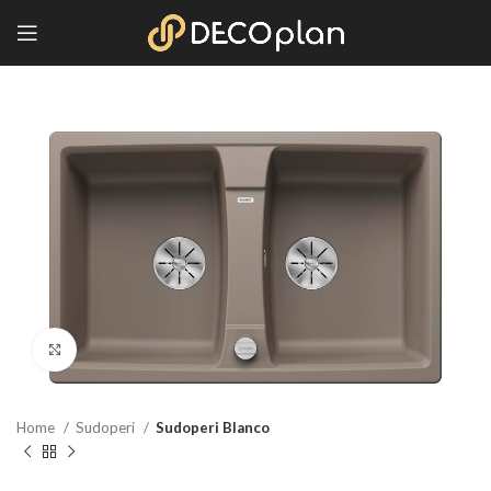
Kliknite za povećanje
Home
Sudoperi
Sudoperi Blanco