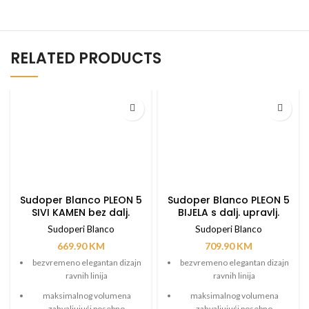
RELATED PRODUCTS
Sudoper Blanco PLEON 5
Sudoper Blanco PLEON 5
SIVI KAMEN bez dalj.
BIJELA s dalj. upravlj.
upravlj.
Sudoperi Blanco
Sudoperi Blanco
669.90
KM
709.90
KM
bezvremeno elegantan dizajn
bezvremeno elegantan dizajn
ravnih linija
ravnih linija
maksimalnog volumena
maksimalnog volumena
zahvaljujući posebno
zahvaljujući posebno