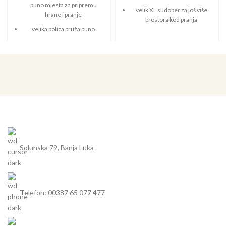
puno mjesta za pripremu
velik XL sudoper za još više
hrane i pranje
prostora kod pranja
velika polica pruža puno
kompaktnih vanjskih mjera
prostora za pipu i ostale
zahvaljujući kratkoj ocjednoj
funkcionalne elemente
plohi
moderan dizajn s jasnim,
univerzalni sudoper pruža
ravnim linijama
mogućnost ugradnje na obje
strane
Solunska 79, Banja Luka
Telefon: 00387 65 077 477