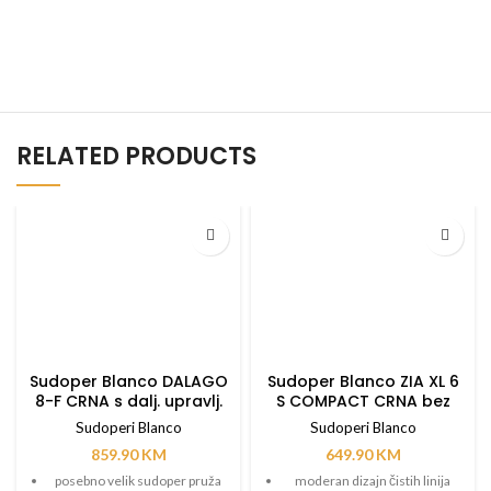
RELATED PRODUCTS
Sudoper Blanco DALAGO
Sudoper Blanco ZIA XL 6
8-F CRNA s dalj. upravlj.
S COMPACT CRNA bez
dalj. upravlj.
Sudoperi Blanco
Sudoperi Blanco
859.90
KM
649.90
KM
posebno velik sudoper pruža
moderan dizajn čistih linija