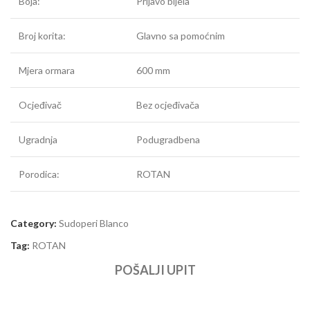
Boja:
Prljavo bijela
Broj korita:
Glavno sa pomoćnim
Mjera ormara
600 mm
Ocjeđivač
Bez ocjeđivača
Ugradnja
Podugradbena
Porodica:
ROTAN
Category:
Sudoperi Blanco
Tag:
ROTAN
POŠALJI UPIT