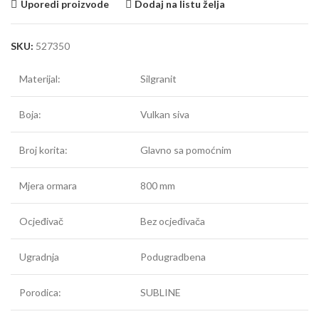
Uporedi proizvode
Dodaj na listu želja
SKU:
527350
Materijal:
Silgranit
Boja:
Vulkan siva
Broj korita:
Glavno sa pomoćnim
Mjera ormara
800 mm
Ocjeđivač
Bez ocjeđivača
Ugradnja
Podugradbena
Porodica:
SUBLINE