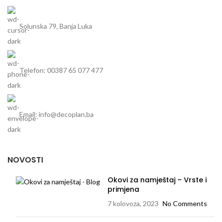
dodatni pribor: daska za
rezanje compact/jasen,
multifunkcionalna kadica i dio
Solunska 79, Banja Luka
za cijeđenje
Telefon: 00387 65 077 477
Email: info@decoplan.ba
NOVOSTI
Okovi za namještaj – Vrste i
primjena
7 kolovoza, 2023
No Comments