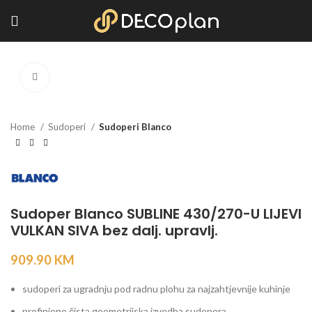
Kliknite za povećanje
Home
Sudoperi
Sudoperi Blanco
Sudoper Blanco SUBLINE 430/270-U LIJEVI
VULKAN SIVA bez dalj. upravlj.
909.90
KM
sudoperi za ugradnju pod radnu plohu za najzahtjevnije kuhinje
profinjeno čista geometrijska izvedba sudopera