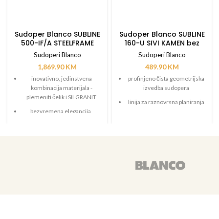
Sudoper Blanco SUBLINE
Sudoper Blanco SUBLINE
500-IF/A STEELFRAME
160-U SIVI KAMEN bez
CRNA bez dalj. upravlj.
dalj. upravlj.
Sudoperi Blanco
Sudoperi Blanco
1,869.90
KM
489.90
KM
inovativno, jedinstvena
profinjeno čista geometrijska
kombinacija materijala -
izvedba sudopera
plemeniti čelik i SILGRANIT
linija za raznovrsna planiranja
bezvremena elegancija,
dva velika glavna sudopera
profinjeno čiste geometrije
mogu se pojedinačno ugraditi
sudopera s IF tankim rubom
ili kombinirati s dodatnim
s elegantno integriranom
sudoperom
policom za pipu
veličina sudopera omogućava
za ugradnju odozgo, posebno
optimalan raspored i uštedu
pogodan za ugradnju u
vremena za obavljanje poslova
laminatne radne ploče
elegantan i higijenski: preljev
C-overflow