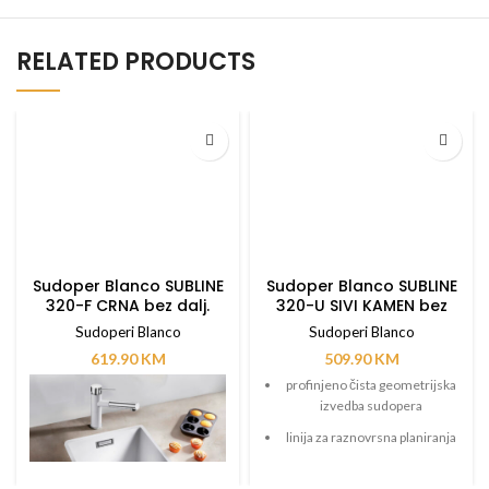
RELATED PRODUCTS
Sudoper Blanco SUBLINE
Sudoper Blanco SUBLINE
320-F CRNA bez dalj.
320-U SIVI KAMEN bez
upravlj.
dalj. upravlj.
Sudoperi Blanco
Sudoperi Blanco
619.90
KM
509.90
KM
profinjeno čista geometrijska
izvedba sudopera
linija za raznovrsna planiranja
dva velika glavna sudopera