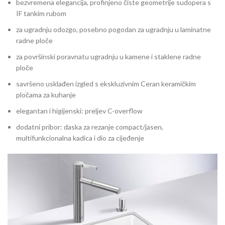
bezvremena elegancija, profinjeno čiste geometrije sudopera s
IF tankim rubom
za ugradnju odozgo, posebno pogodan za ugradnju u laminatne
radne ploče
za površinski poravnatu ugradnju u kamene i staklene radne
ploče
savršeno usklađen izgled s ekskluzivnim Ceran keramičkim
pločama za kuhanje
elegantan i higijenski: preljev C-overflow
dodatni pribor: daska za rezanje compact/jasen,
multifunkcionalna kadica i dio za cijeđenje