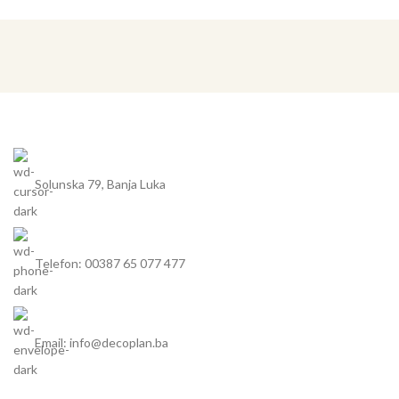
mogu se pojedinačno ugraditi
ili kombinirati s dodatnim
sudoperom
veličina sudopera omogućava
optimalan raspored i uštedu
vremena za obavljanje poslova
Solunska 79, Banja Luka
Telefon: 00387 65 077 477
Email: info@decoplan.ba