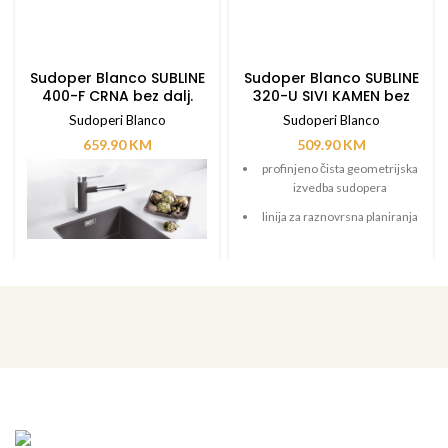
Sudoper Blanco SUBLINE
Sudoper Blanco SUBLINE
400-F CRNA bez dalj.
320-U SIVI KAMEN bez
upravlj.
dalj. upravlj.
Sudoperi Blanco
Sudoperi Blanco
659.90
KM
509.90
KM
profinjeno čista geometrijska
izvedba sudopera
linija za raznovrsna planiranja
dva velika glavna sudopera
mogu se pojedinačno ugraditi
ili kombinirati s dodatnim
sudoperom
veličina sudopera omogućava
optimalan raspored i uštedu
vremena za obavljanje poslova