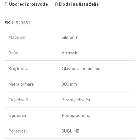
Uporedi proizvode
Dodaj na listu želja
SKU:
523452
Materijal:
Silgranit
Boja:
Antracit
Broj korita:
Glavno sa pomoćnim
Mjera ormara
800 mm
Ocjeđivač
Bez ocjeđivača
Ugradnja
Podugradbena
Porodica:
SUBLINE