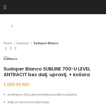
Kliknite za povećanje
Home
Sudoperi
Sudoperi Blanco
Sudoper Blanco SUBLINE 700-U LEVEL
ANTRACIT bez dalj. upravlj. + košara
1,089.90
KM
profinjeno čista geometrijska izvedba sudopera
linija za raznovrsna planiranja