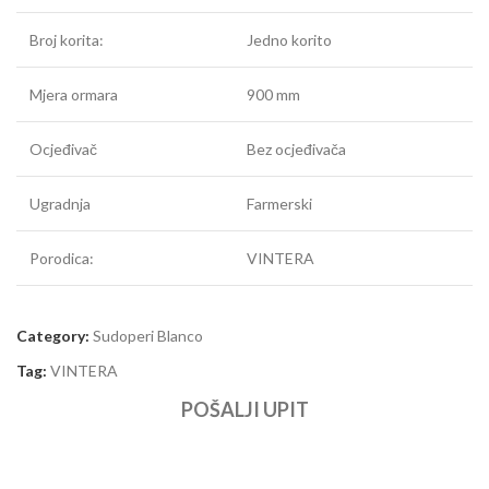
Broj korita:
Jedno korito
Mjera ormara
900 mm
Ocjeđivač
Bez ocjeđivača
Ugradnja
Farmerski
Porodica:
VINTERA
Category:
Sudoperi Blanco
Tag:
VINTERA
POŠALJI UPIT