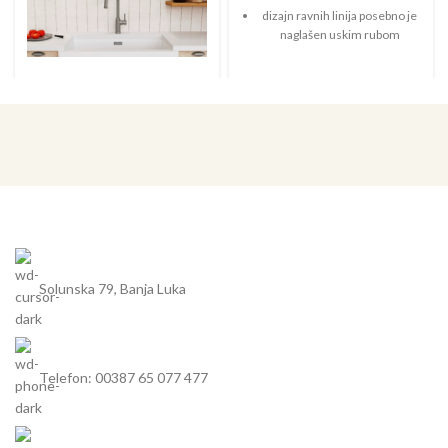
dizajn ravnih linija posebno je
naglašen uskim rubom
karakteristična polica za pipu u
obliku okvira koji povećava
plohu za cijeđenje
najmanji SILGRANIT sudoper s
ocjednom plohom
maksimalna veličina sudopera
za podormar od 40 cm
čini rad udobnim - i u malim
kuhinjama
klasično smješten sudoper za
Solunska 79, Banja Luka
reverzibilnu ugradnju
Telefon: 00387 65 077 477