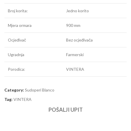
Broj korita:
Jedno korito
Mjera ormara
900 mm
Ocjeđivač
Bez ocjeđivača
Ugradnja
Farmerski
Porodica:
VINTERA
Category:
Sudoperi Blanco
Tag:
VINTERA
POŠALJI UPIT