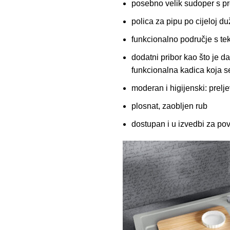
posebno velik sudoper s 
polica za pipu po cijeloj d
funkcionalno područje s te
dodatni pribor kao što je d
funkcionalna kadica koja se
moderan i higijenski: prelj
plosnat, zaobljen rub
dostupan i u izvedbi za po