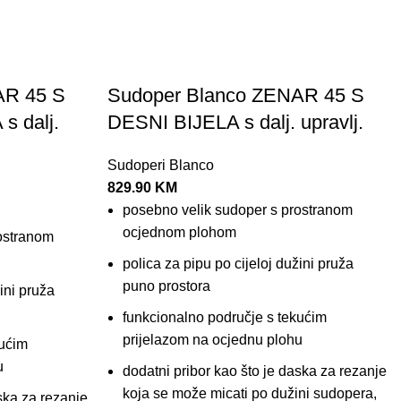
AR 45 S
Sudoper Blanco ZENAR 45 S
 dalj.
DESNI BIJELA s dalj. upravlj.
Sudoperi Blanco
829.90
KM
posebno velik sudoper s prostranom
ocjednom plohom
ostranom
polica za pipu po cijeloj dužini pruža
puno prostora
ini pruža
funkcionalno područje s tekućim
prijelazom na ocjednu plohu
kućim
u
dodatni pribor kao što je daska za rezanje
koja se može micati po dužini sudopera,
ska za rezanje