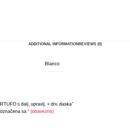
ADDITIONAL INFORMATION
REVIEWS (0)
Blanco
TUFO s dalj. upravlj. + drv. daska”
 označena sa
* (obavezno)