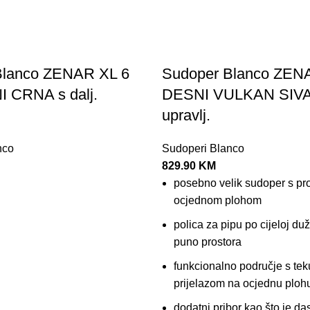
Blanco ZENAR XL 6
Sudoper Blanco ZEN
 CRNA s dalj.
DESNI VULKAN SIVA s
upravlj.
nco
Sudoperi Blanco
829.90
KM
posebno velik sudoper s pr
ocjednom plohom
polica za pipu po cijeloj duž
puno prostora
funkcionalno područje s te
prijelazom na ocjednu ploh
dodatni pribor kao što je da