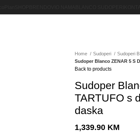
coPlan
SHOP
BRENDOVI
O NAMA
BLANCO SUDOPERI
KONT
Home
Sudoperi
Sudoperi 
Sudoper Blanco ZENAR 5 S DE
Back to products
Sudoper Bla
TARTUFO s dal
daska
1,339.90
KM