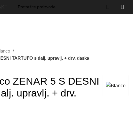
AKT
Blanco
SNI TARTUFO s dalj. upravlj. + drv. daska
nco ZENAR 5 S DESNI
j. upravlj. + drv.