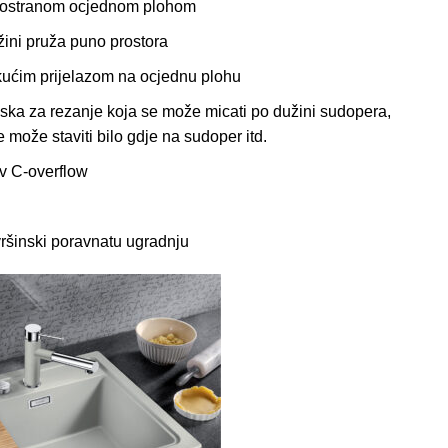
prostranom ocjednom plohom
užini pruža puno prostora
kućim prijelazom na ocjednu plohu
aska za rezanje koja se može micati po dužini sudopera,
 može staviti bilo gdje na sudoper itd.
ev C-overflow
vršinski poravnatu ugradnju