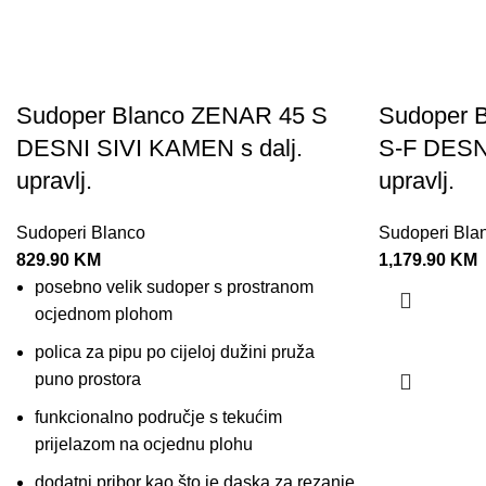
Sudoper Blanco ZENAR 45 S
Sudoper 
DESNI SIVI KAMEN s dalj.
S-F DESNI
upravlj.
upravlj.
Sudoperi Blanco
Sudoperi Bla
829.90
KM
1,179.90
KM
posebno velik sudoper s prostranom
ocjednom plohom
polica za pipu po cijeloj dužini pruža
puno prostora
funkcionalno područje s tekućim
prijelazom na ocjednu plohu
dodatni pribor kao što je daska za rezanje