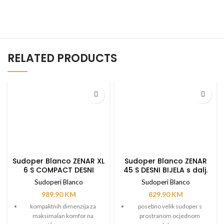
RELATED PRODUCTS
Sudoper Blanco ZENAR XL
Sudoper Blanco ZENAR
6 S COMPACT DESNI
45 S DESNI BIJELA s dalj.
CRNA s dalj. upravlj.
upravlj.
Sudoperi Blanco
Sudoperi Blanco
989.90
KM
829.90
KM
kompaktnih dimenzija za
posebno velik sudoper s
maksimalan komfor na
prostranom ocjednom