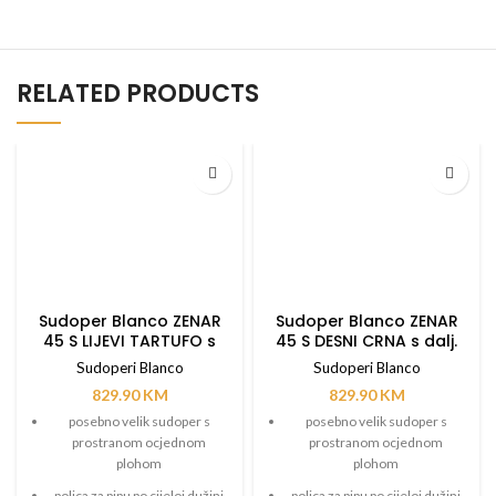
RELATED PRODUCTS
Sudoper Blanco ZENAR
Sudoper Blanco ZENAR
45 S LIJEVI TARTUFO s
45 S DESNI CRNA s dalj.
dalj. upravlj.
upravlj.
Sudoperi Blanco
Sudoperi Blanco
829.90
KM
829.90
KM
posebno velik sudoper s
posebno velik sudoper s
prostranom ocjednom
prostranom ocjednom
plohom
plohom
polica za pipu po cijeloj dužini
polica za pipu po cijeloj dužini