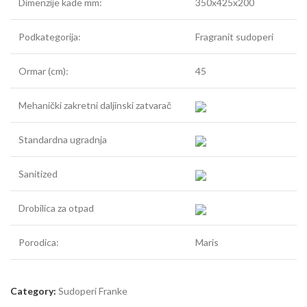
Dimenzije kade mm:
350x425x200
Podkategorija:
Fragranit sudoperi
Ormar (cm):
45
Mehanički zakretni daljinski zatvarač
Standardna ugradnja
Sanitized
Drobilica za otpad
Porodica:
Maris
Category:
Sudoperi Franke