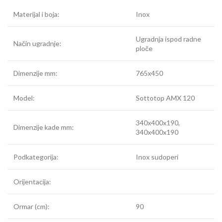
Materijal i boja:
Inox
Ugradnja ispod radne
Način ugradnje:
ploče
Dimenzije mm:
765x450
Model:
Sottotop AMX 120
340x400x190,
Dimenzije kade mm:
340x400x190
Podkategorija:
Inox sudoperi
Orijentacija:
Ormar (cm):
90