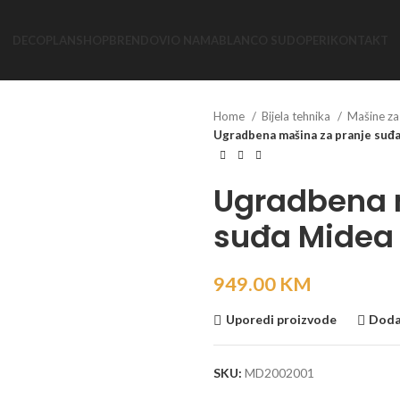
DECOPLAN
SHOP
BRENDOVI
O NAMA
BLANCO SUDOPERI
KONTAKT
Home
Bijela tehnika
Mašine za
Ugradbena mašina za pranje su
Ugradbena 
suđa Midea
949.00
KM
Uporedi proizvode
Dodaj
SKU:
MD2002001