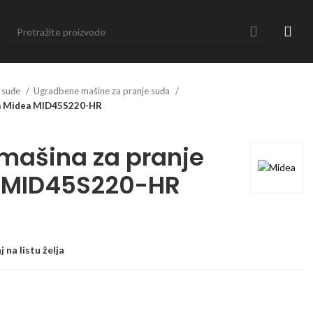
 suđe
Ugradbene mašine za pranje suđa
đa Midea MID45S220-HR
mašina za pranje
 MID45S220-HR
 na listu želja