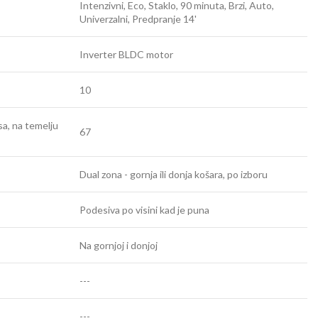
Intenzivni, Eco, Staklo, 90 minuta, Brzi, Auto,
Univerzalni, Predpranje 14'
Inverter BLDC motor
10
sa, na temelju
67
Dual zona - gornja ili donja košara, po izboru
Podesiva po visini kad je puna
Na gornjoj i donjoj
---
---