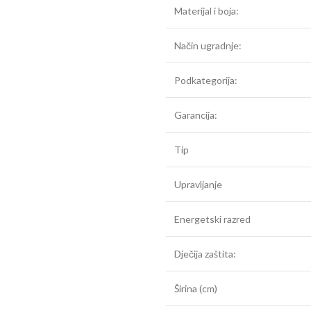
Materijal i boja:
Način ugradnje:
Podkategorija:
Garancija:
Tip
Upravljanje
Energetski razred
Dječija zaštita:
Širina (cm)