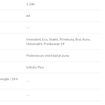
1-24h
44
---
Intenzivni, Eco, Staklo, 90 minuta, Brzi, Auto,
Univerzalni, Predpranje 14'
Podesiva po visini kad je puna
Infinity Plus
ergije / 24 h
---
---