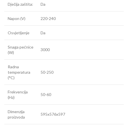
Dječija zaštita:
Da
Napon (V)
220-240
Osvjetljenje
Da
Snaga pećnice
3000
(W)
Radna
temperatura
50-250
(°C)
Frekvencija
50-60
(Hz)
Dimenzija
595x576x597
proizvoda