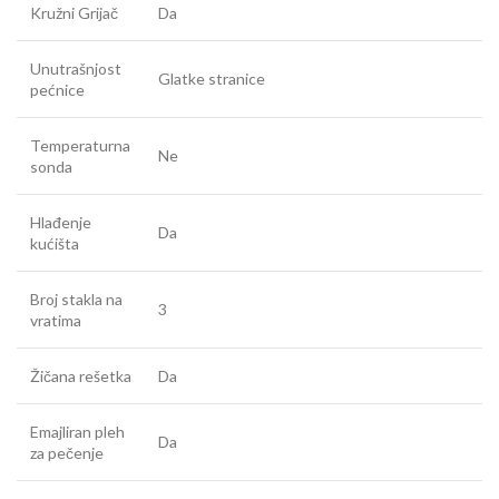
Kružni Grijač
Da
Unutrašnjost
Glatke stranice
pećnice
Temperaturna
Ne
sonda
Hlađenje
Da
kućišta
Broj stakla na
3
vratima
Žičana rešetka
Da
Emajliran pleh
Da
za pečenje