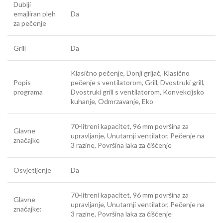
Dublji
emajliran pleh
Da
za pečenje
Grill
Da
Klasično pečenje, Donji grijač, Klasično
Popis
pečenje s ventilatorom, Grill, Dvostruki grill,
programa
Dvostruki grill s ventilatorom, Konvekcijsko
kuhanje, Odmrzavanje, Eko
70-litreni kapacitet, 96 mm površina za
Glavne
upravljanje, Unutarnji ventilator, Pečenje na
značajke
3 razine, Površina laka za čišćenje
Osvjetljenje
Da
70-litreni kapacitet, 96 mm površina za
Glavne
upravljanje, Unutarnji ventilator, Pečenje na
značajke:
3 razine, Površina laka za čišćenje