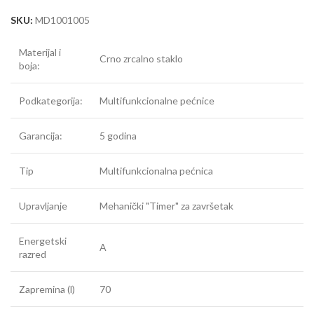
SKU:
MD1001005
Materijal i
Crno zrcalno staklo
boja:
Podkategorija:
Multifunkcionalne pećnice
Garancija:
5 godina
Tip
Multifunkcionalna pećnica
Upravljanje
Mehanički "Timer" za završetak
Energetski
A
razred
Zapremina (l)
70