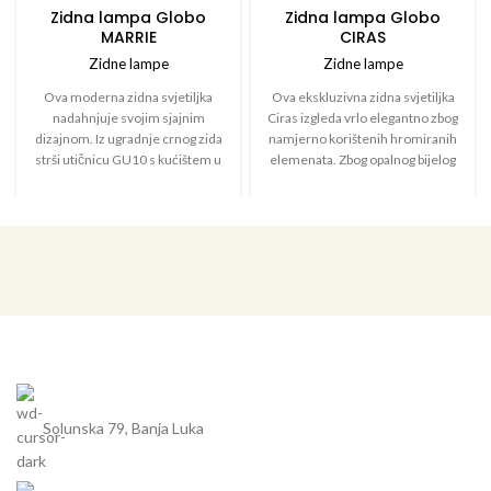
Zidna lampa Globo
Zidna lampa Globo
MARRIE
CIRAS
Zidne lampe
Zidne lampe
Ova moderna zidna svjetiljka
Ova ekskluzivna zidna svjetiljka
nadahnjuje svojim sjajnim
Ciras izgleda vrlo elegantno zbog
dizajnom. Iz ugradnje crnog zida
namjerno korištenih hromiranih
strši utičnicu GU10 s kućištem u
elemenata. Zbog opalnog bijelog
mjedenoj boji i oblikovanom
stakla, koji je zatvoren
pravokutnom LED ploči (35 x 13
hromiranim prstenom, svjetlost
cm). Proizvodi 3000 Kelvin toplog
dolazi u svoje posebno dobro.
bijelog svjetla i tako osigurava
Integrisana 12 W LED žarulja
ugodnu atmosferu u sobi.
pruža 800 lumena sa ugodnom
neutralnom bijelom 4000 Kelvin
laganom bojom. Zahvaljujući IP44,
ovaj svjetiljka duga 32 cm idealna
je i za kupaonicu.
Solunska 79, Banja Luka