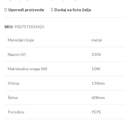
Uporedi proizvode
Dodaj na listu želja
SKU:
9007371435425
Materijal i boja:
metal
Napon (V)
230V
Maksimalna snaga (W)
10W
Visina:
130mm
Širina:
608mm
Porodica:
PEPE