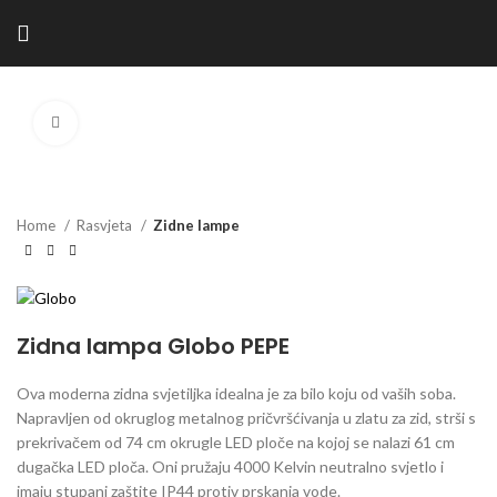
Kliknite za povećanje
Home
Rasvjeta
Zidne lampe
Zidna lampa Globo PEPE
Ova moderna zidna svjetiljka idealna je za bilo koju od vaših soba.
Napravljen od okruglog metalnog pričvršćivanja u zlatu za zid, strši s
prekrivačem od 74 cm okrugle LED ploče na kojoj se nalazi 61 cm
dugačka LED ploča. Oni pružaju 4000 Kelvin neutralno svjetlo i
imaju stupanj zaštite IP44 protiv prskanja vode.