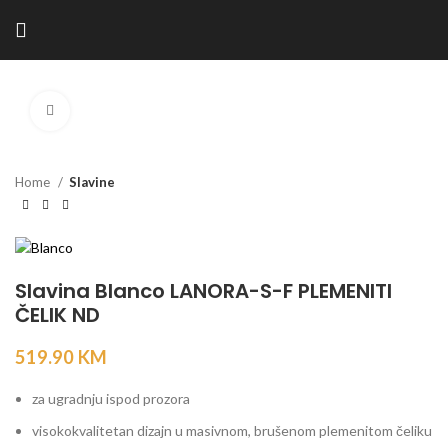
Kliknite za povećanje
Home
Slavine
Slavina Blanco LANORA-S-F PLEMENITI
ČELIK ND
519.90
KM
za ugradnju ispod prozora
visokokvalitetan dizajn u masivnom, brušenom plemenitom čeliku