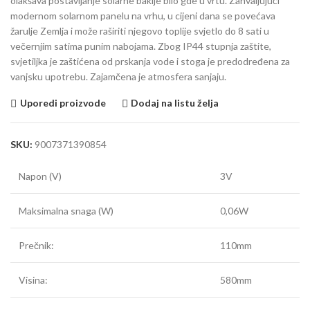
olakšava postavljanje solarne baklje bilo gde u vrtu. Zahvaljujući
modernom solarnom panelu na vrhu, u cijeni dana se povećava
žarulje Zemlja i može raširiti njegovo toplije svjetlo do 8 sati u
večernjim satima punim nabojama. Zbog IP44 stupnja zaštite,
svjetiljka je zaštićena od prskanja vode i stoga je predodređena za
vanjsku upotrebu. Zajamčena je atmosfera sanjaju.
Uporedi proizvode
Dodaj na listu želja
SKU:
9007371390854
Napon (V)
3V
Maksimalna snaga (W)
0,06W
Prečnik:
110mm
Visina:
580mm