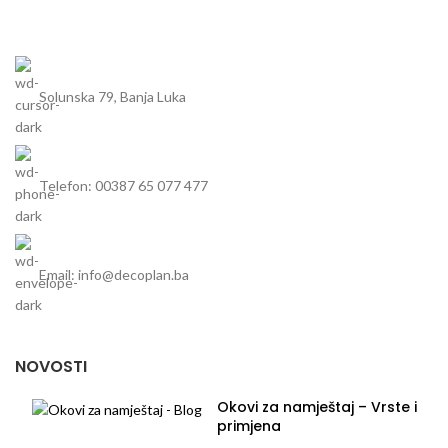
kada je otkriven. Uz ovu svjetiljku
možete nadopuniti svoje vanjske
prostore u stilu. Zbog IP44
stepena zaštite od prskanja vode,
ova svjetiljka je savršena za
Solunska 79, Banja Luka
vanjsku upotrebu.
Telefon: 00387 65 077 477
Email: info@decoplan.ba
NOVOSTI
Okovi za namještaj – Vrste i
primjena