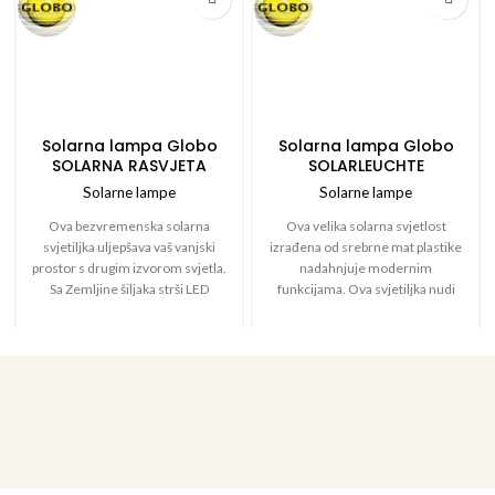
Solarna lampa Globo
Solarna lampa Globo
SOLARNA RASVJETA
SOLARLEUCHTE
PLASTIKA CRNA, 1XLED
KUNSTSTOFF
Solarne lampe
Solarne lampe
SILBERFARBEN, 6XLED
Ova bezvremenska solarna
Ova velika solarna svjetlost
svjetiljka uljepšava vaš vanjski
izrađena od srebrne mat plastike
prostor s drugim izvorom svjetla.
nadahnjuje modernim
Sa Zemljine šiljaka strši LED
funkcijama. Ova svjetiljka nudi
svijeću koja je prekrivena
hladno bijelo svjetlo 6500 Kelvin,
tamnom zatamnjenom
a upravlja se uključenim
plastičnom kupolom (Ø25cm).
solarskim pločama (11 x 7,8 x 14
Trepera svjetlost LED svijeće
cm) s crnim mat plastikom. 2,5 m
emitira 3000 Kelvin toplog bijelog
dugački crni kabl održava
svjetla i stvara ugodnu atmosferu.
instalaciju jednostavnom.
Integrirani senzor reagira u
rasponu max. 2-6 m i 120 °. Ovo
napušta lampicu na 30 sekundi