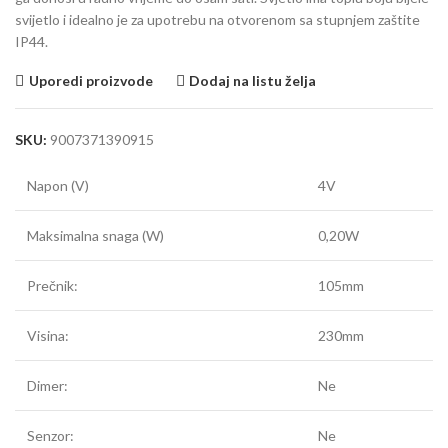
svijetlo i idealno je za upotrebu na otvorenom sa stupnjem zaštite
IP44.
Uporedi proizvode
Dodaj na listu želja
SKU:
9007371390915
Napon (V)
4V
Maksimalna snaga (W)
0,20W
Prečnik:
105mm
Visina:
230mm
Dimer:
Ne
Senzor:
Ne