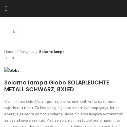
Kliknite za povećanje
Home
Rasvjeta
Solarne lampe
Solarna lampa Globo SOLARLEUCHTE
METALL SCHWARZ, 8XLED
Ova solarna svjetiljka pogodna je za vrhove svih vrsta da donose
svjetlost u tamu. Za instalaciju nije potreban izvor napajanja, jer se
energija generira pomoću solarne ploče. Solarna lampica automatski
se osvjetljava u sumrak. Kad se solarno mjesto potpuno napuni, to
ga donosi u radno vrijeme do osam sati. Svjetlo ima toplu boju bijele