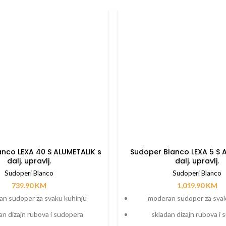
nco LEXA 40 S ALUMETALIK s
Sudoper Blanco LEXA 5 S 
dalj. upravlj.
dalj. upravlj.
Sudoperi Blanco
Sudoperi Blanco
739.90
KM
1,019.90
KM
n sudoper za svaku kuhinju
moderan sudoper za svak
an dizajn rubova i sudopera
skladan dizajn rubova i