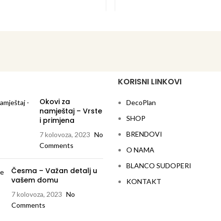
aksimalne veličine za podormar
sudoper odličnih prop
od 40 cm
elegantna, široka ploha za 
ntna ocjedna ploha s lijepo
praktičnim, spuštenim dodat
oblikovanim odvodom
dodatni pribor: daska za reza
ibor: daska za rezanje od masivne
bukovine ili bijele plastike 
kovine ili bijele plastike
stalkom za tanju
KORISNI LINKOVI
rzalni sudoperi za dodatnu
univerzalni sudoperi za
fleksibilnost
fleksibilnost
Okovi za
DecoPlan
namještaj – Vrste
SHOP
i primjena
BRENDOVI
7 kolovoza, 2023
No
Comments
O NAMA
BLANCO SUDOPERI
Česma – Važan detalj u
vašem domu
KONTAKT
7 kolovoza, 2023
No
Comments