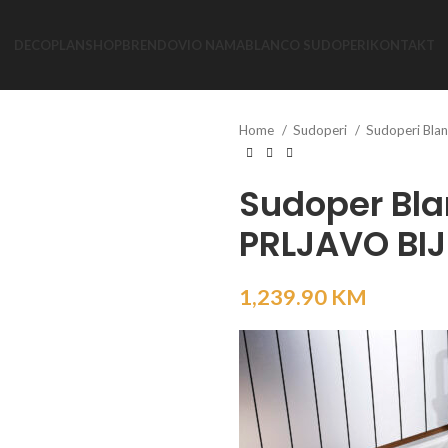
DECOPLAN
SHOP
BRENDOVI
O NAMA
BLANCO SUDOPERI
KONTAKT
Home
Sudoperi
Sudoperi Bla
Sudoper Bla
PRLJAVO BIJE
1,239.90
KM