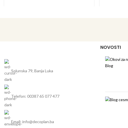
sudoper maksimalne veličine za podormar
sudoper m
od 40 cm
elegantna ocjedna ploha s lijepo
elega
oblikovanim odvodom
dodatni pribor: daska za rezanje od masivne
dodatni pr
bukovine ili bijele plastike
bu
NOVOSTI
univerzalni sudoperi za dodatnu
unive
fleksibilnost
Solunska 79, Banja Luka
Telefon: 00387 65 077 477
Email: info@decoplan.ba