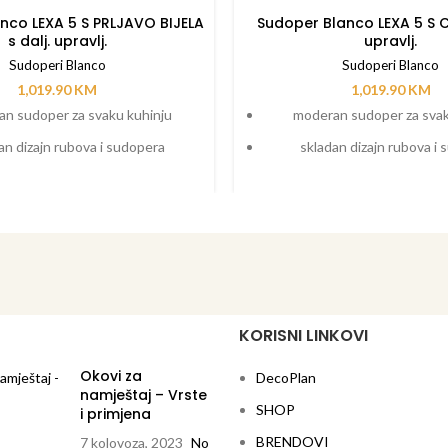
nco LEXA 5 S PRLJAVO BIJELA
Sudoper Blanco LEXA 5 S C
s dalj. upravlj.
upravlj.
Sudoperi Blanco
Sudoperi Blanco
1,019.90
KM
1,019.90
KM
n sudoper za svaku kuhinju
moderan sudoper za svak
an dizajn rubova i sudopera
skladan dizajn rubova i
doper odličnih proporcija
sudoper odličnih prop
na, široka ploha za cijeđenje s
elegantna, široka ploha za 
m, spuštenim dodatnim izljevom
praktičnim, spuštenim dodat
ibor: daska za rezanje od masivne
dodatni pribor: daska za reza
ili bijele plastike i košarica sa
bukovine ili bijele plastike 
stalkom za tanjure
stalkom za tanju
KORISNI LINKOVI
rzalni sudoperi za dodatnu
univerzalni sudoperi za
fleksibilnost
fleksibilnost
Okovi za
DecoPlan
namještaj – Vrste
SHOP
i primjena
BRENDOVI
7 kolovoza, 2023
No