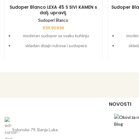
Sudoper Blanco LEXA 45 S SIVI KAMEN s
Sudoper Bla
dalj. upravlj.
Sudoperi Blanco
939.90
KM
moderan sudoper za svaku kuhinju
modera
skladan dizajn rubova i sudopera
sklad
sudoper velikog kapaciteta
su
elegantna, velika ocjedna ploha s lijepo
elegant
oblikovanim preljevom
praktični
univerzalan sudoper za dodatnu
dodatni pr
fleksibilnost
bukovine 
NOVOSTI
unive
Solunska 79, Banja Luka