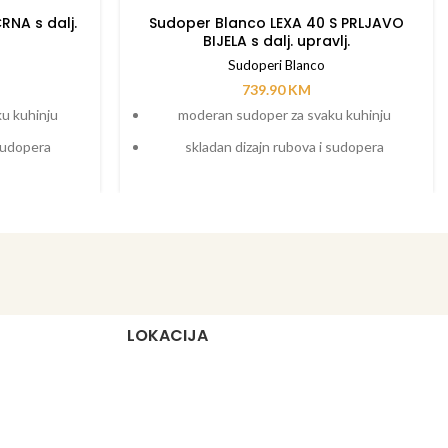
RNA s dalj.
Sudoper Blanco LEXA 40 S PRLJAVO
BIJELA s dalj. upravlj.
Sudoperi Blanco
739.90
KM
u kuhinju
moderan sudoper za svaku kuhinju
 sudopera
skladan dizajn rubova i sudopera
orcija
sudoper maksimalne veličine za podormar
od 40 cm
cijeđenje s
nim izljevom
elegantna ocjedna ploha s lijepo
oblikovanim odvodom
nje od masivne
i košarica sa
dodatni pribor: daska za rezanje od masivne
re
bukovine ili bijele plastike
LOKACIJA
 dodatnu
univerzalni sudoperi za dodatnu
fleksibilnost