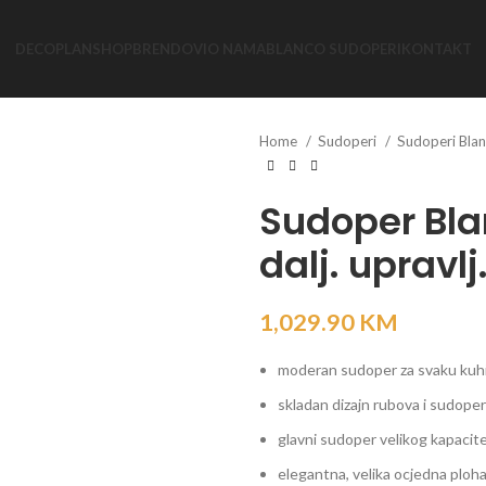
DECOPLAN
SHOP
BRENDOVI
O NAMA
BLANCO SUDOPERI
KONTAKT
Home
Sudoperi
Sudoperi Bla
Sudoper Bla
dalj. upravlj
1,029.90
KM
moderan sudoper za svaku kuh
skladan dizajn rubova i sudope
glavni sudoper velikog kapacit
elegantna, velika ocjedna ploha