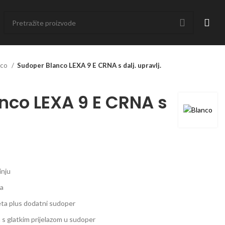
nco
Sudoper Blanco LEXA 9 E CRNA s dalj. upravlj.
nco LEXA 9 E CRNA s
.
inju
ra
eta plus dodatni sudoper
 s glatkim prijelazom u sudoper