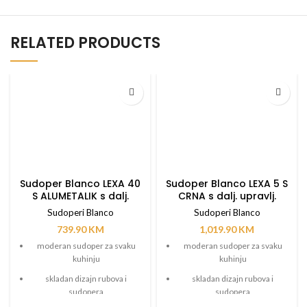
RELATED PRODUCTS
Sudoper Blanco LEXA 40
Sudoper Blanco LEXA 5 S
S ALUMETALIK s dalj.
CRNA s dalj. upravlj.
upravlj.
Sudoperi Blanco
Sudoperi Blanco
739.90
KM
1,019.90
KM
moderan sudoper za svaku
moderan sudoper za svaku
kuhinju
kuhinju
skladan dizajn rubova i
skladan dizajn rubova i
sudopera
sudopera