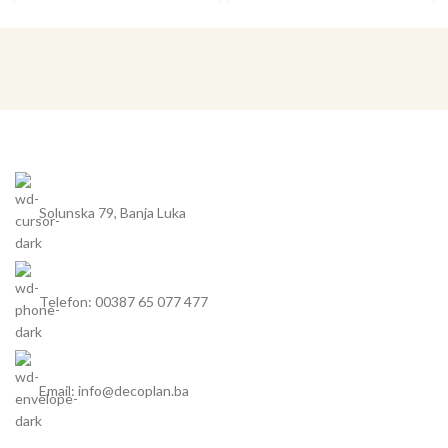
sudoper maksimalne veličine
sudoper odličnih proporcija
za podormar od 40 cm
elegantna, široka ploha za
elegantna ocjedna ploha s
cijeđenje s praktičnim,
lijepo oblikovanim odvodom
spuštenim dodatnim izljevom
dodatni pribor: daska za
dodatni pribor: daska za
rezanje od masivne bukovine
rezanje od masivne bukovine
ili bijele plastike
ili bijele plastike i košarica sa
stalkom za tanjure
univerzalni sudoperi za
dodatnu fleksibilnost
univerzalni sudoperi za
dodatnu fleksibilnost
Solunska 79, Banja Luka
Telefon: 00387 65 077 477
Email: info@decoplan.ba