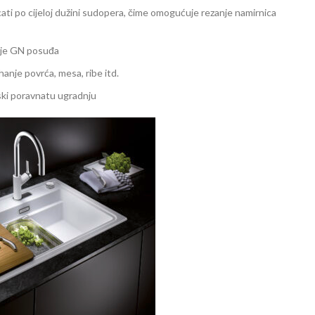
ati po cijeloj dužini sudopera, čime omogućuje rezanje namirnica
anje GN posuđa
hanje povrća, mesa, ribe itd.
nski poravnatu ugradnju