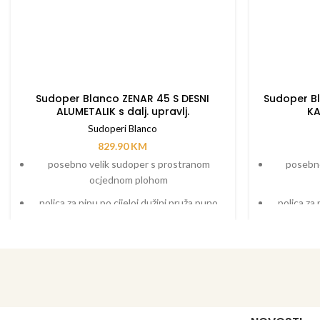
Sudoper Blanco ZENAR 45 S DESNI
Sudoper Bl
ALUMETALIK s dalj. upravlj.
KA
Sudoperi Blanco
829.90
KM
posebno velik sudoper s prostranom
posebno
ocjednom plohom
polica za pipu po cijeloj dužini pruža puno
polica za 
prostora
funkcionalno područje s tekućim prijelazom
funkcional
na ocjednu plohu
dodatni pribor kao što je daska za rezanje
dodatni pr
koja se može micati po dužini sudopera,
koja se 
funkcionalna kadica koja se može staviti bilo
funkcionaln