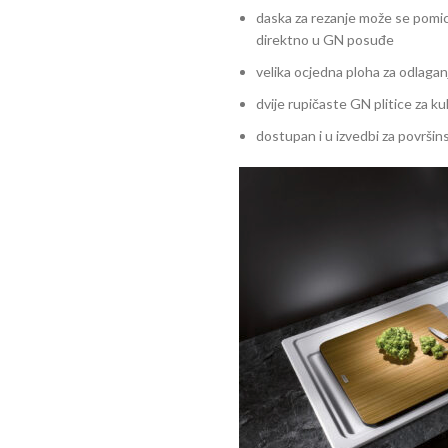
daska za rezanje može se pomic
direktno u GN posuđe
velika ocjedna ploha za odlag
dvije rupičaste GN plitice za ku
dostupan i u izvedbi za površi