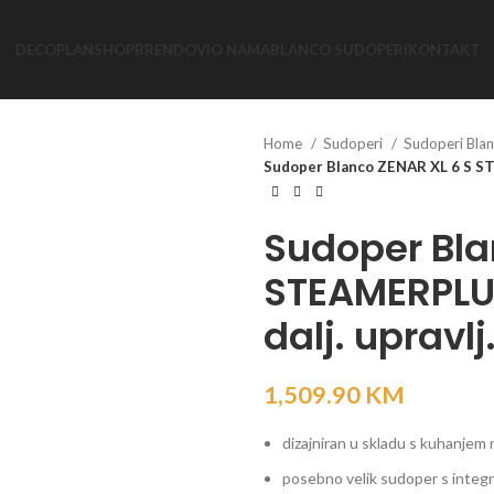
DECOPLAN
SHOP
BRENDOVI
O NAMA
BLANCO SUDOPERI
KONTAKT
Home
Sudoperi
Sudoperi Bla
Sudoper Blanco ZENAR XL 6 S STE
Sudoper Bla
STEAMERPLUS
dalj. upravlj
1,509.90
KM
dizajniran u skladu s kuhanjem
posebno velik sudoper s inte