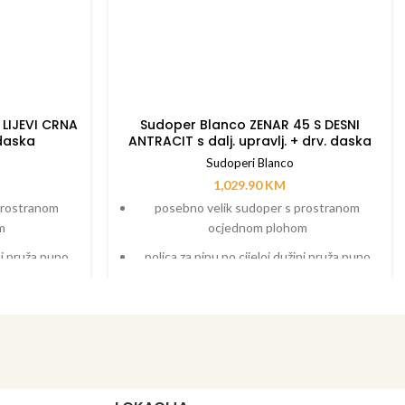
 LIJEVI CRNA
Sudoper Blanco ZENAR 45 S DESNI
 daska
ANTRACIT s dalj. upravlj. + drv. daska
Sudoperi Blanco
1,029.90
KM
prostranom
posebno velik sudoper s prostranom
m
ocjednom plohom
ini pruža puno
polica za pipu po cijeloj dužini pruža puno
prostora
ćim prijelazom
funkcionalno područje s tekućim prijelazom
u
na ocjednu plohu
ka za rezanje
dodatni pribor kao što je daska za rezanje
ni sudopera,
koja se može micati po dužini sudopera,
že staviti bilo
funkcionalna kadica koja se može staviti bilo