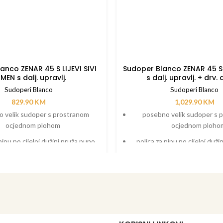
anco ZENAR 45 S LIJEVI SIVI
Sudoper Blanco ZENAR 45 S
MEN s dalj. upravlj.
s dalj. upravlj. + drv.
Sudoperi Blanco
Sudoperi Blanco
829.90
KM
1,029.90
KM
 velik sudoper s prostranom
posebno velik sudoper s 
ocjednom plohom
ocjednom ploho
pipu po cijeloj dužini pruža puno
polica za pipu po cijeloj duž
prostora
prostora
no područje s tekućim prijelazom
funkcionalno područje s teku
na ocjednu plohu
na ocjednu ploh
ibor kao što je daska za rezanje
dodatni pribor kao što je das
može micati po dužini sudopera,
koja se može micati po duži
a kadica koja se može staviti bilo
funkcionalna kadica koja se mo