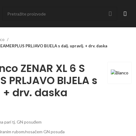
nco
AMERPLUS PRLJAVO BIJELA s dalj. upravlj. + drv. daska
nco ZENAR XL 6 S
 PRLJAVO BIJELA s
. + drv. daska
 na pari tj. GN posuđem
griranim rubom/nosačem GN posuđa