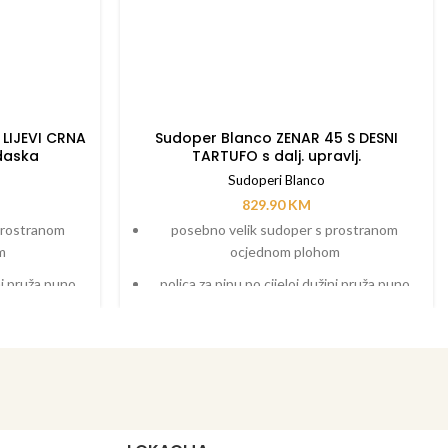
 LIJEVI CRNA
Sudoper Blanco ZENAR 45 S DESNI
 daska
TARTUFO s dalj. upravlj.
Sudoperi Blanco
829.90
KM
prostranom
posebno velik sudoper s prostranom
m
ocjednom plohom
ini pruža puno
polica za pipu po cijeloj dužini pruža puno
prostora
ćim prijelazom
funkcionalno područje s tekućim prijelazom
u
na ocjednu plohu
ka za rezanje
dodatni pribor kao što je daska za rezanje
ni sudopera,
koja se može micati po dužini sudopera,
že staviti bilo
funkcionalna kadica koja se može staviti bilo