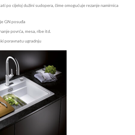
ati po cijeloj dužini sudopera, čime omogućuje rezanje namirnica
anje GN posuđa
hanje povrća, mesa, ribe itd.
nski poravnatu ugradnju