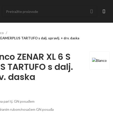
nco
EAMERPLUS TARTUFO s dalj. upravlj. + drv. daska
nco ZENAR XL 6 S
 TARTUFO s dalj.
rv. daska
 na pari tj. GN posuđem
griranim rubom/nosačem GN posuđa