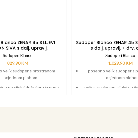
Blanco ZENAR 45 S LIJEVI
Sudoper Blanco ZENAR 45 S
N SIVA s dalj. upravlj.
s dalj. upravlj. + drv.
Sudoperi Blanco
Sudoperi Blanco
829.90
KM
1,029.90
KM
 velik sudoper s prostranom
posebno velik sudoper s 
ocjednom plohom
ocjednom ploho
pipu po cijeloj dužini pruža puno
polica za pipu po cijeloj duž
prostora
prostora
no područje s tekućim prijelazom
funkcionalno područje s teku
na ocjednu plohu
na ocjednu ploh
ibor kao što je daska za rezanje
dodatni pribor kao što je das
može micati po dužini sudopera,
koja se može micati po duži
a kadica koja se može staviti bilo
funkcionalna kadica koja se mo