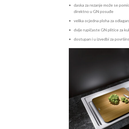
daska za rezanje može se pomic
direktno u GN posuđe
velika ocjedna ploha za odlag
dvije rupičaste GN plitice za ku
dostupan i u izvedbi za površi