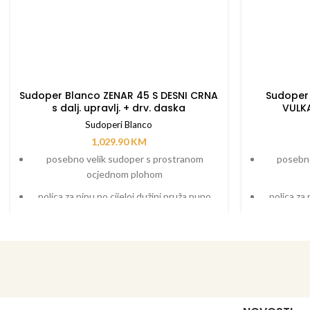
Sudoper Blanco ZENAR 45 S DESNI CRNA
Sudoper 
s dalj. upravlj. + drv. daska
VULKA
Sudoperi Blanco
1,029.90
KM
posebno velik sudoper s prostranom
posebno
ocjednom plohom
polica za pipu po cijeloj dužini pruža puno
polica za 
prostora
funkcionalno područje s tekućim prijelazom
funkcional
na ocjednu plohu
dodatni pribor kao što je daska za rezanje
dodatni pr
koja se može micati po dužini sudopera,
koja se 
funkcionalna kadica koja se može staviti bilo
funkcionaln