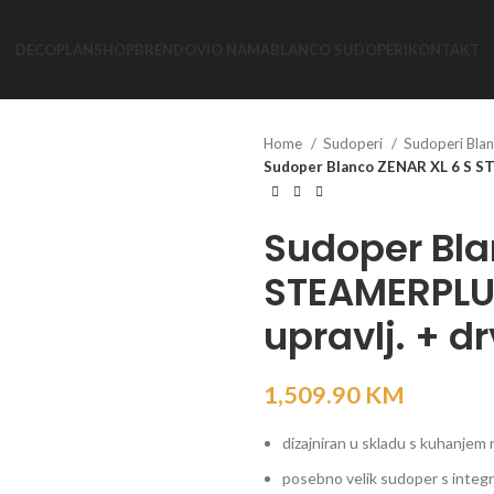
DECOPLAN
SHOP
BRENDOVI
O NAMA
BLANCO SUDOPERI
KONTAKT
Home
Sudoperi
Sudoperi Bla
Sudoper Blanco ZENAR XL 6 S ST
Sudoper Bla
STEAMERPLUS
upravlj. + d
1,509.90
KM
dizajniran u skladu s kuhanjem
posebno velik sudoper s inte