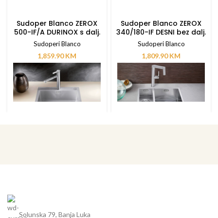
Sudoper Blanco ZEROX
Sudoper Blanco ZEROX
500-IF/A DURINOX s dalj.
340/180-IF DESNI bez dalj.
upravlj.
upravlj.
Sudoperi Blanco
Sudoperi Blanco
1,859.90
KM
1,809.90
KM
Solunska 79, Banja Luka