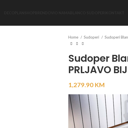
DECOPLAN
SHOP
BRENDOVI
O NAMA
BLANCO SUDOPERI
KONTAKT
Home
Sudoperi
Sudoperi Bla
Sudoper Bla
PRLJAVO BIJE
1,279.90
KM