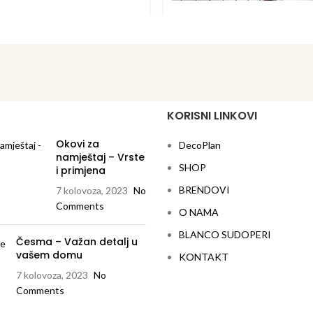
doper velikog kapaciteta
a, velika ocjedna ploha s lijepo
oblikovanim preljevom
erzalan sudoper za dodatnu
fleksibilnost
KORISNI LINKOVI
Okovi za
DecoPlan
namještaj – Vrste
SHOP
i primjena
BRENDOVI
7 kolovoza, 2023
No
Comments
O NAMA
BLANCO SUDOPERI
Česma – Važan detalj u
vašem domu
KONTAKT
7 kolovoza, 2023
No
Comments