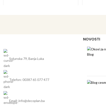
simetrično dizajnirani sudoperi velikog
su
kapaciteta – idealni za veće kuharske užitke
elegantn
univerzalni sudoperi za dodatnu
fleksibilnost
univ
NOVOSTI
Solunska 79, Banja Luka
Telefon: 00387 65 077 477
Email: info@decoplan.ba